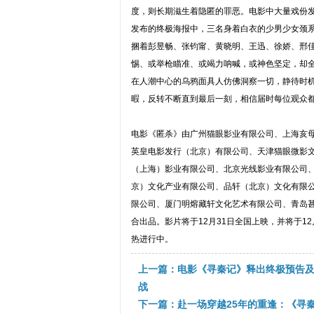
度，则长期滋生着隐匿的罪恶。电影中大量戏份
发布的终极海报中，三名身着白衣的少男少女颈系
捆着彭昱畅、张钧甯、黄晓明、王迅、徐娇、邢
惕、或举枪瞄准、或竭力呐喊，或神色坚定，却
在人潮中心的乌鸦面具人仿佛洞察一切，静待时
暇，反转不断直到最后一刻，相信届时每位观众
电影《匿杀》由广州猫眼影业有限公司、上海亥
英皇电影发行（北京）有限公司、天津猫眼微影
（上海）影业有限公司、北京光线影业有限公司
京）文化产业有限公司、品轩（北京）文化有限
限公司、厦门明熔藏轩文化艺术有限公司、青岛
合出品。影片将于12月31日全国上映，并将于12月27日
热进行中。
上一篇：电影《寻秦记》释出终极预告及
战
下一篇：赴一场穿越25年的重逢：《寻