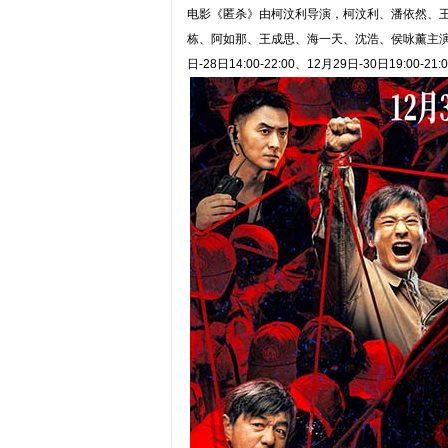
电影《匿杀》由柯汶利导演，柯汶利、潘依然、
栋、阿如那、王成思、海一天、沈浩、侯咏薰主演
日-28日14:00-22:00、12月29日-30日19: