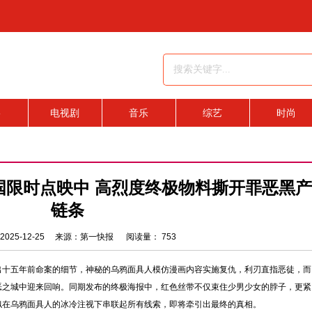
影
电视剧
音乐
综艺
时尚
国限时点映中 高烈度终极物料撕开罪恶黑产
链条
2025-12-25 来源：第一快报 阅读量：
753
出十五年前命案的细节，神秘的乌鸦面具人模仿漫画内容实施复仇，利刃直指恶徒，而
恶之城中迎来回响。同期发布的终极海报中，红色丝带不仅束住少男少女的脖子，更紧
似在乌鸦面具人的冰冷注视下串联起所有线索，即将牵引出最终的真相。