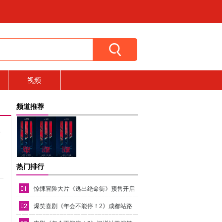
视频
频道推荐
热门排行
惊悚冒险大片《逃出绝命街》预售开启
安妮海瑟薇直面恐龙围猎
爆笑喜剧《年会不能停！2》成都站路