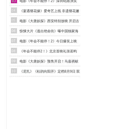
演顺利举行 张若昀白客爆笑整活走心输出
电影《年会不能停！2》深圳站路演笑
声不断 主创解读分享更多幕后创作
《宴遇簪花缘》爱奇艺上线 非遗簪花邂
逅海洋美食
电影《大唐妖探》西安特别放映 开启古
城合家欢奇幻冒险！
惊悚大片《逃出绝命街》曝中国独家海
报 恐龙步步紧逼压迫感拉满
电影《年会不能停！2》今日爆笑上映
杭州站路演抽象整活不能停
《年会不能停2！》北京首映礼张若昀
白客现场爆笑整活 六城路演今日开启引爆
电影《大唐妖探》预售开启！马嘉祺献
暑期狂欢
唱主题曲《不退！》邀你共赴探案之旅
《尼扎》《杜鹃向阳开》定档8月9日 双
片连映聚焦凉山她力量