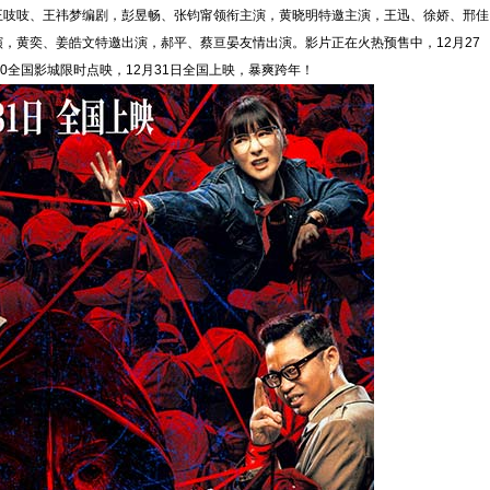
王吱吱、王祎梦编剧，彭昱畅、张钧甯领衔主演，黄晓明特邀主演，王迅、徐娇、邢佳
，黄奕、姜皓文特邀出演，郝平、蔡亘晏友情出演。影片正在火热预售中，12月27
00-21:00全国影城限时点映，12月31日全国上映，暴爽跨年！