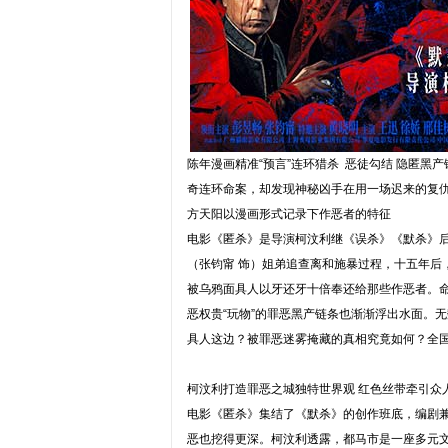
陈年漫画精准“预言”连环猎杀 恶徒勾结 隐匿黑
奇连环命案，却发现神秘凶手在用一场迟来的复
方天阳以漫画形式记录下作恶者的特征
电影《匿杀》是导演柯汶利继《误杀》《默杀》后打
（张钧甯 饰）姐弟追查离和施暴过程，十五年后
被乌鸦面具人以牙还牙十倍奉还给那些作恶者。
恶权贵“玩物”的罪恶黑产链条也渐渐浮出水面。
具人这边？被罪恶迷雾掩藏的真相究竟如何？全
柯汶利打造罪恶之城独特世界观 红色丝带牵引众
电影《匿杀》集结了《默杀》的创作班底，编剧
恶也挖得更深。柯汶利透露，都马市是一座多元