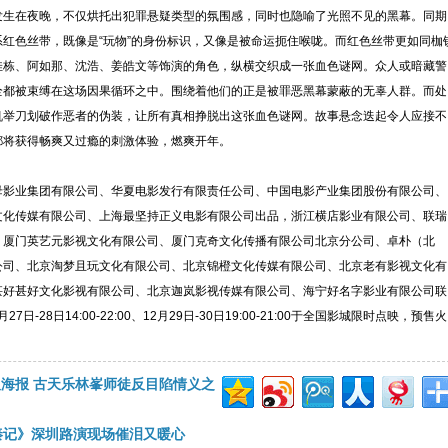
发生在夜晚，不仅烘托出犯罪悬疑类型的氛围感，同时也隐喻了光照不见的黑幕。同期
红色丝带，既像是“玩物”的身份标识，又像是被命运扼住喉咙。而红色丝带更如同枷
佳栋、阿如那、沈浩、姜皓文等饰演的角色，纵横交织成一张血色谜网。众人或暗藏警
全都被束缚在这场因果循环之中。围绕着他们的正是被罪恶黑幕蒙蔽的无辜人群。而处
机举刀划破作恶者的伪装，让所有真相挣脱出这张血色谜网。故事悬念迭起令人应接不
都将获得畅爽又过瘾的刺激体验，燃爽开年。
母影业集团有限公司、华夏电影发行有限责任公司、中国电影产业集团股份有限公司、
文化传媒有限公司、上海最坚持正义电影有限公司出品，浙江横店影业有限公司、联瑞
、厦门英艺元影视文化有限公司、厦门克奇文化传播有限公司北京分公司、卓朴（北
公司、北京淘梦且玩文化有限公司、北京锦橙文化传媒有限公司、北京老有影视文化有
甚好甚好文化影视有限公司、北京迦岚影视传媒有限公司、海宁好名字影业有限公司联
-28日14:00-22:00、12月29日-30日19:00-21:00于全国影城限时点映，预售火
海报 古天乐林峯师徒反目陷情义之
秦记》深圳路演现场催泪又暖心