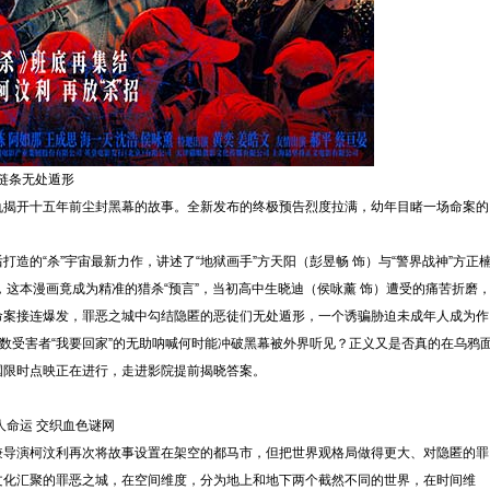
产链条无处遁形
仇揭开十五年前尘封黑幕的故事。全新发布的终极预告烈度拉满，幼年目睹一场命案的
造的“杀”宇宙最新力作，讲述了“地狱画手”方天阳（彭昱畅 饰）与“警界战神”方正
，这本漫画竟成为精准的猎杀“预言”，当初高中生晓迪（侯咏薰 饰）遭受的痛苦折磨
命案接连爆发，罪恶之城中勾结隐匿的恶徒们无处遁形，一个诱骗胁迫未成年人成为作
无数受害者“我要回家”的无助呐喊何时能冲破黑幕被外界听见？正义又是否真的在乌鸦
国限时点映正在进行，走进影院提前揭晓答案。
人命运 交织血色谜网
兼导演柯汶利再次将故事设置在架空的都马市，但把世界观格局做得更大、对隐匿的罪
文化汇聚的罪恶之城，在空间维度，分为地上和地下两个截然不同的世界，在时间维