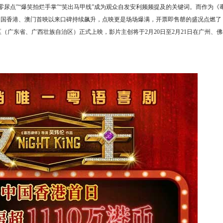
尿点”“爆笑拍烂手掌”“笑出马甲线”成为观众自发安利频频提及的关键词。而作为《
中国香港、澳门首映以来口碑持续飙升，点映更是场场爆满，开票即售罄的盛况点燃了
（广东省、广西壮族自治区）正式上映，影片主创将于2月20日至2月21日在广州、佛