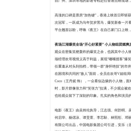
自广州、深圳等地的影迷专程赶往香港点映现场
高涨的口碑是票房“加热键”，香港上映首日即斩
次冠军，一跃成为马年贺岁黑马，爆笑新春一片
平台翘首以盼，呼唤《夜王》在自己家门口上映，
夜场江湖爆笑全场“开心好紧要” 小人物组团燃爽
观众在密集笑梗轰炸的爆笑之余，也因其中小人物
场经理欢哥视情义高于利益，展现“嘟嘴揽客”爆
任重逢从对头到拍档，带领一群“身怀绝技”的市
在困境和共同的“敌人”面前，全员在欢哥V姐组
Coco（王丹妮 饰），一众看似边缘的小人物，
时，影片群像张力和“笑张力”拉满，不少观众被
也给观众留下了深刻的印象。扎实的角色和演员的
电影《夜王》由吴炜伦执导，江志强、何韵明、
何启华、杨偲泳、谭旻萱、李芯駖、林熙彤、邓
有限公司出品，中国电影集团公司引进，安乐（