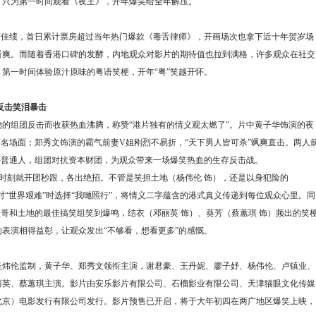
，只为第一时间观看《夜王》，开年爆笑给全年解压。
获佳绩，首日累计票房超过当年热门爆款《毒舌律师》，开画场次也拿下近十年贺岁场
看爽。而随着香港口碑的发酵，内地观众对影片的期待值也拉到满格，许多观众在社交
第一时间体验原汁原味的粤语笑梗，开年“粤”笑越开怀。
反击笑泪暴击
的组团反击而收获热血沸腾，称赞“港片独有的情义观太燃了”。片中黄子华饰演的夜
笑名场面；郑秀文饰演的霸气前妻V姐刚烈不易折，“天下男人皆可杀”飒爽直击。两人
井普通人，组团对抗资本财团，为观众带来一场爆笑热血的生存反击战。
局时刻就开团秒跟，各出绝招。不管是笑担土地（杨伟伦 饰），还是以身犯险的
面对“世界艰难”时选择“我哋照行”，将情义二字蕴含的港式真义传递到每位观众心里。同
欢哥和土地的最佳搞笑组笑到爆鸣，结衣（邓丽英 饰）、葵芳（蔡蕙琪 饰）频出的笑
表演相得益彰，让观众发出“不够看，想看更多”的感慨。
吴炜伦监制，黄子华、郑秀文领衔主演，谢君豪、王丹妮、廖子妤、杨伟伦、卢镇业、
丽英、蔡蕙琪主演。影片由安乐影片有限公司、石榴影业有限公司、天津猫眼文化传媒
北京）电影发行有限公司发行。影片预售已开启，将于大年初四在两广地区爆笑上映，