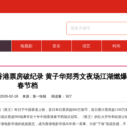
影
电视剧
音乐
综艺
时尚
香港票房破纪录 黄子华郑秀文夜场江湖燃爆
春节档
2026-02-18 来源：第一快报 阅读量：
927
夜王》昨日于中国香港上映，首日单日票房超866万港币，首日累计票房超1100万
场次更超900场勇夺近十年中国香港春节档场次冠军。《夜王》的红火开年和此前公
年香港电影市场的低迷疲态，成为香港电影市场马年第一喜事。大状“下海”首战告捷，不