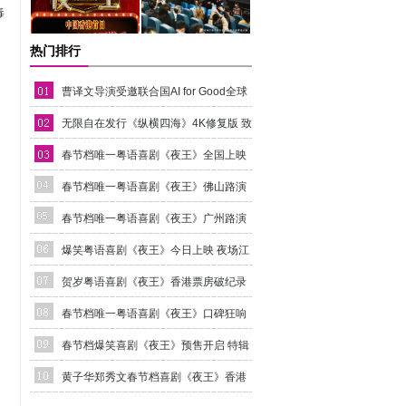
毒
热门排行
曹译文导演受邀联合国AI for Good全球
峰会 以AI影像传递向善力量
无限自在发行《纵横四海》4K修复版 致
敬港片黄金时代
春节档唯一粤语喜剧《夜王》全国上映
爆笑开年劝退返工压力
春节档唯一粤语喜剧《夜王》佛山路演
黄子华现场引爆笑浪年味速递
春节档唯一粤语喜剧《夜王》广州路演
黄子华粤语“造梗王”现场爆笑开大
爆笑粤语喜剧《夜王》今日上映 夜场江
湖四大看点燃笑开年
贺岁粤语喜剧《夜王》香港票房破纪录
黄子华郑秀文夜场江湖燃爆春节档
春节档唯一粤语喜剧《夜王》口碑狂响
香港点映火速售罄满座爆笑
春节档爆笑喜剧《夜王》预售开启 特辑
曝光黄子华郑秀文“下海”内情
黄子华郑秀文春节档喜剧《夜王》香港