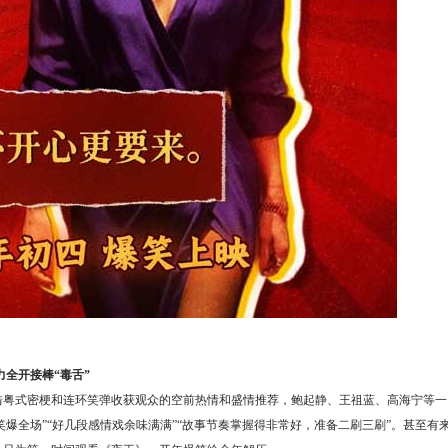
力
全开
接棒“毒舌”
借粤式密梗和连环笑弹收获观众的空前热情和盛情推荐，鲍起静、王祖蓝、高海宁等一
笑爆全场”“好几段感情戏余味满满”“故事节奏掌握得非常好，准备二刷三刷”。甚至有