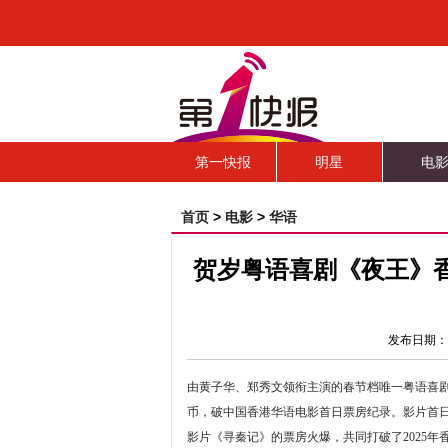
第一快报
明星
电
首页
>
电影
>
华语
贺岁粤语喜剧《夜王》
发布日期：
由黄子华、郑秀文领衔主演的春节档唯一粤语喜剧《
币，破中国香港华语电影首日票房纪录。影片首日
影片《寻秦记》的票房火爆，共同打破了2025