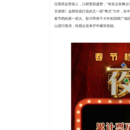
仅票房走势喜人，口碑更获盛赞，“有笑点有爽点零
舌律师》金牌班底打造的又一部“粤式”力作，自
春节档的第一把火。影片即将于大年初四两广地区
山进行路演，给观众送来开年爆笑祝福。