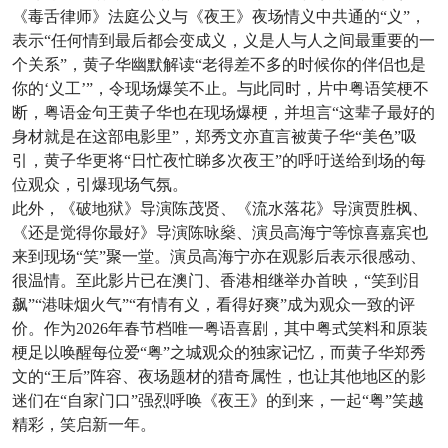
《毒舌律师》法庭公义与《夜王》夜场情义中共通的“义”，
表示“任何情到最后都会变成义，义是人与人之间最重要的一
个关系”，黄子华幽默解读“老得差不多的时候你的伴侣也是
你的‘义工’”，令现场爆笑不止。与此同时，片中粤语笑梗不
断，粤语金句王黄子华也在现场爆梗，并坦言“这辈子最好的
身材就是在这部电影里”，郑秀文亦直言被黄子华“美色”吸
引，黄子华更将“日忙夜忙睇多次夜王”的呼吁送给到场的每
位观众，引爆现场气氛。
此外，《破地狱》导演陈茂贤、《流水落花》导演贾胜枫、
《还是觉得你最好》导演陈咏燊、演员高海宁等惊喜嘉宾也
来到现场“笑”聚一堂。演员高海宁亦在观影后表示很感动、
很温情。至此影片已在澳门、香港相继举办首映，“笑到泪
飙”“港味烟火气”“有情有义，看得好爽”成为观众一致的评
价。作为2026年春节档唯一粤语喜剧，其中粤式笑料和原装
梗足以唤醒每位爱“粤”之城观众的独家记忆，而黄子华郑秀
文的“王后”阵容、夜场题材的猎奇属性，也让其他地区的影
迷们在“自家门口”强烈呼唤《夜王》的到来，一起“粤”笑越
精彩，笑启新一年。