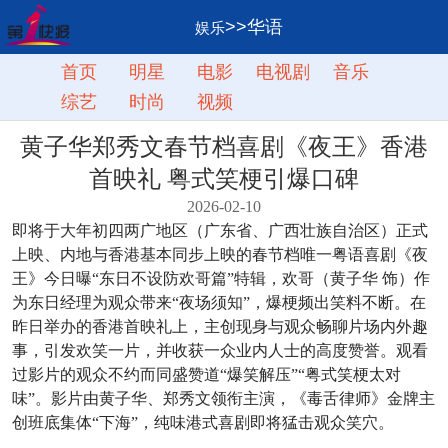
>>华语
娱乐
首页
明星
电影
电视剧
音乐
综艺
时尚
视频
黄子华郑秀文春节档喜剧《夜王》香港
首映礼 粤式笑梗引爆口碑
2026-02-10
即将于大年初四两广地区（广东省、广西壮族自治区）正式
上映、内地与香港基本同步上映的春节档唯一粤语喜剧《夜
王》今日曝“东日不设防欢哥篇”特辑，欢哥（黄子华 饰）作
为东日经理为观众带来“夜场须知”，爆梗频出笑料不断。在
昨日举办的香港首映礼上，主创现身与观众畅聊片场内外趣
事，引发欢笑一片，并收获一众业内人士的高度赞誉。观看
过影片的观众不约而同盛赞道“爆笑解压”“粤式笑梗太对
味”。影片由黄子华、郑秀文领衔主演，《毒舌律师》金牌主
创班底集体“下海”，纯味港式喜剧即将猛击观众笑穴。