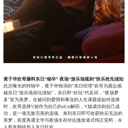
黄子华欢哥爆料东日“秘辛” 夜场“游乐场规则”快乐抢先须知
此次曝光的特辑中，黄子华饰演的“东日经理”欢哥为观众揭
秘东日“游乐场游玩须知”，东日即“好玩”代名词，“夜场梦
多”皆为美梦。在被问到爱情和事业的人生课题该如何选择
时，欢哥选择V姐作为自己的all in解药，V姐成功则自己成
功，是一项无敌完美的选项。来到东日即可收获快乐无边的
美梦，前度再遇文学与夜场生存对抗激发港式纯正笑料，令
人愈发期待加入东日狂欢。