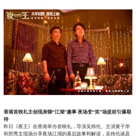
香港首映礼主创现身聊“江湖”趣事 夜场变“笑”场提前引爆期
待
昨日《夜王》在香港举办首映礼，导演吴炜伦、主演黄子华
和郑秀文现场分享夜场江湖的幕后故事和解读，吴炜伦谈及